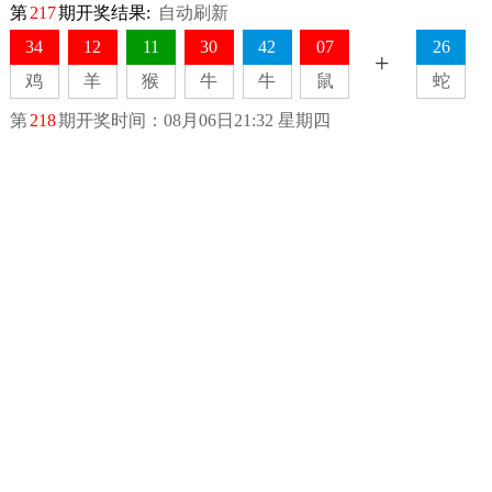
第
217
期开奖结果:
自动刷新
34
12
11
30
42
07
26
+
鸡
羊
猴
牛
牛
鼠
蛇
第
218
期开奖时间：
08月06日21:32 星期四