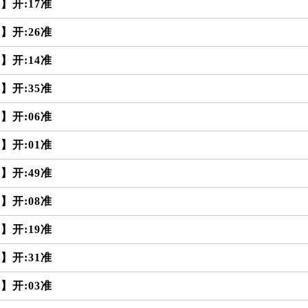
9】开:17准
5】开:26准
9】开:14准
4】开:35准
7】开:06准
7】开:01准
4】开:49准
5】开:08准
4】开:19准
6】开:31准
7】开:03准