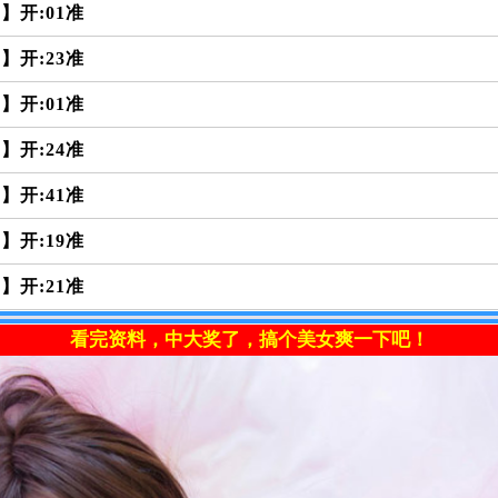
9】开:01准
8】开:23准
9】开:01准
9】开:24准
5】开:41准
6】开:19准
6】开:21准
看完资料，中大奖了，搞个美女爽一下吧！