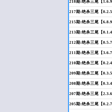
218期:绝杀三尾【1.6.
217期:绝杀三尾【0.2.
215期:绝杀三尾【6.8.
213期:绝杀三尾【0.1.
212期:绝杀三尾【0.5.
211期:绝杀三尾【3.6.
210期:绝杀三尾【0.2.
209期:绝杀三尾【0.3.
208期:绝杀三尾【0.3.
207期:绝杀三尾【2.3.
205期:绝杀三尾【0.2.