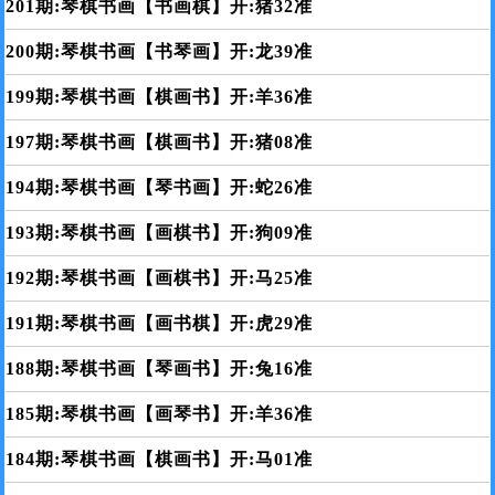
201期:琴棋书画【书画棋】开:猪32准
200期:琴棋书画【书琴画】开:龙39准
199期:琴棋书画【棋画书】开:羊36准
197期:琴棋书画【棋画书】开:猪08准
194期:琴棋书画【琴书画】开:蛇26准
193期:琴棋书画【画棋书】开:狗09准
192期:琴棋书画【画棋书】开:马25准
191期:琴棋书画【画书棋】开:虎29准
188期:琴棋书画【琴画书】开:兔16准
185期:琴棋书画【画琴书】开:羊36准
184期:琴棋书画【棋画书】开:马01准