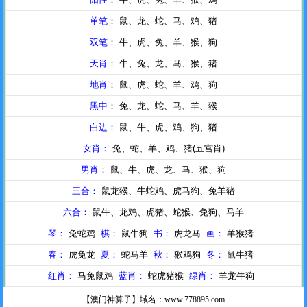
【澳门神算子】域名：www.778895.com