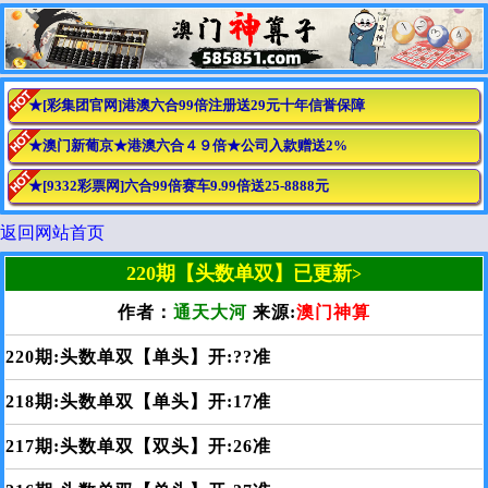
★[彩集团官网]港澳六合99倍注册送29元十年信誉保障
★澳门新葡京★港澳六合４９倍★公司入款赠送2%
★[9332彩票网]六合99倍赛车9.99倍送25-8888元
返回网站首页
220期【头数单双】已更新
>
作者：
通天大河
来源:
澳门神算
220期:头数单双【单头】开:??准
218期:头数单双【单头】开:17准
217期:头数单双【双头】开:26准