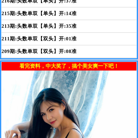
216期:头数单双【单头】开:37准
215期:头数单双【单头】开:14准
213期:头数单双【单头】开:35准
211期:头数单双【双头】开:01准
209期:头数单双【双头】开:08准
看完资料，中大奖了，搞个美女爽一下吧！