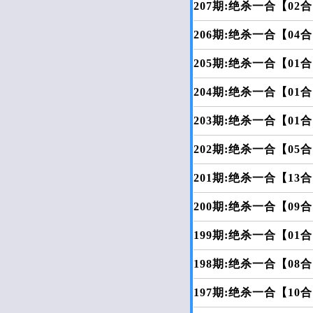
207期:绝杀一合【02合
206期:绝杀一合【04合
205期:绝杀一合【01合
204期:绝杀一合【01合
203期:绝杀一合【01合
202期:绝杀一合【05合
201期:绝杀一合【13合
200期:绝杀一合【09合
199期:绝杀一合【01合
198期:绝杀一合【08合
197期:绝杀一合【10合