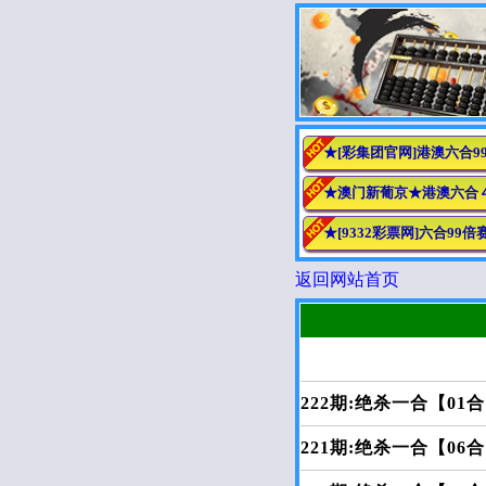
★[彩集团官网]港澳六合9
★澳门新葡京★港澳六合
★[9332彩票网]六合99倍赛
返回网站首页
222期:绝杀一合【01合
221期:绝杀一合【06合