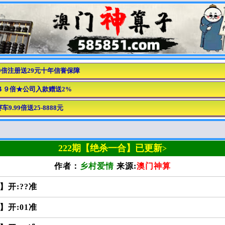
9倍注册送29元十年信誉保障
４９倍★公司入款赠送2%
车9.99倍送25-8888元
222期【绝杀一合】已更新
>
作者：
乡村爱情
来源:
澳门神算
】开:??准
】开:01准