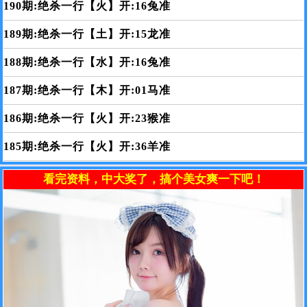
190期:绝杀一行【火】开:16兔准
189期:绝杀一行【土】开:15龙准
188期:绝杀一行【水】开:16兔准
187期:绝杀一行【木】开:01马准
186期:绝杀一行【火】开:23猴准
185期:绝杀一行【火】开:36羊准
看完资料，中大奖了，搞个美女爽一下吧！