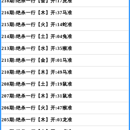
218期:绝杀一行【金】开:17虎准
216期:绝杀一行【木】开:37马准
215期:绝杀一行【火】开:14蛇准
214期:绝杀一行【土】开:04兔准
213期:绝杀一行【水】开:35猴准
211期:绝杀一行【金】开:01马准
210期:绝杀一行【木】开:49马准
208期:绝杀一行【土】开:19鼠准
207期:绝杀一行【木】开:31鼠准
206期:绝杀一行【火】开:47猴准
205期:绝杀一行【木】开:03龙准