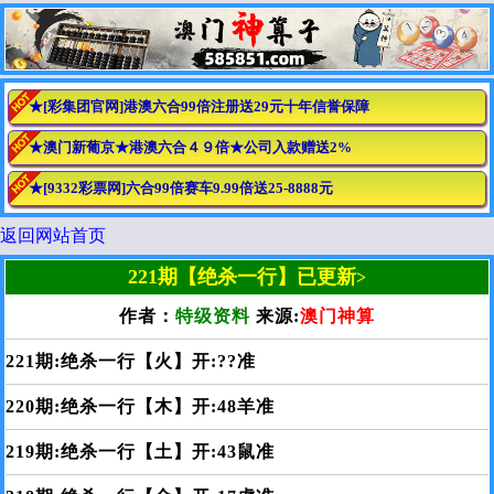
★[彩集团官网]港澳六合99倍注册送29元十年信誉保障
★澳门新葡京★港澳六合４９倍★公司入款赠送2%
★[9332彩票网]六合99倍赛车9.99倍送25-8888元
返回网站首页
221期【绝杀一行】已更新
>
作者：
特级资料
来源:
澳门神算
221期:绝杀一行【火】开:??准
220期:绝杀一行【木】开:48羊准
219期:绝杀一行【土】开:43鼠准