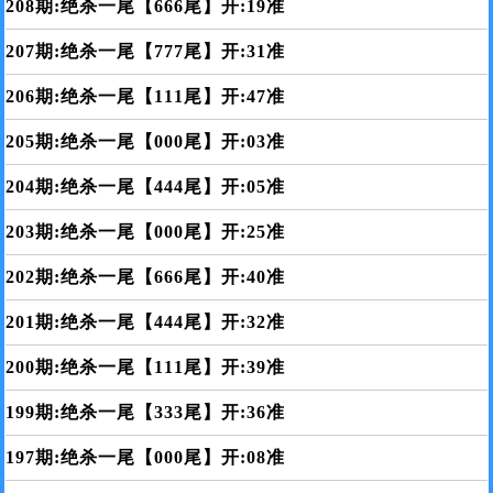
208期:绝杀一尾【666尾】开:19准
207期:绝杀一尾【777尾】开:31准
206期:绝杀一尾【111尾】开:47准
205期:绝杀一尾【000尾】开:03准
204期:绝杀一尾【444尾】开:05准
203期:绝杀一尾【000尾】开:25准
202期:绝杀一尾【666尾】开:40准
201期:绝杀一尾【444尾】开:32准
200期:绝杀一尾【111尾】开:39准
199期:绝杀一尾【333尾】开:36准
197期:绝杀一尾【000尾】开:08准