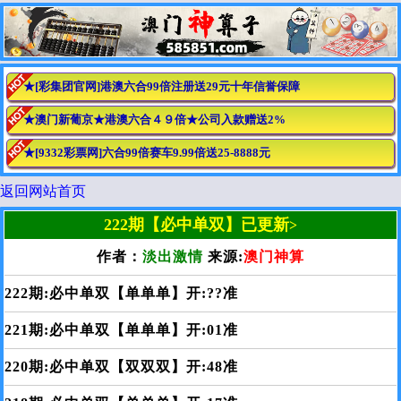
★[彩集团官网]港澳六合99倍注册送29元十年信誉保障
★澳门新葡京★港澳六合４９倍★公司入款赠送2%
★[9332彩票网]六合99倍赛车9.99倍送25-8888元
返回网站首页
222期【必中单双】已更新
>
作者：
淡出激情
来源:
澳门神算
222期:必中单双【单单单】开:??准
221期:必中单双【单单单】开:01准
220期:必中单双【双双双】开:48准