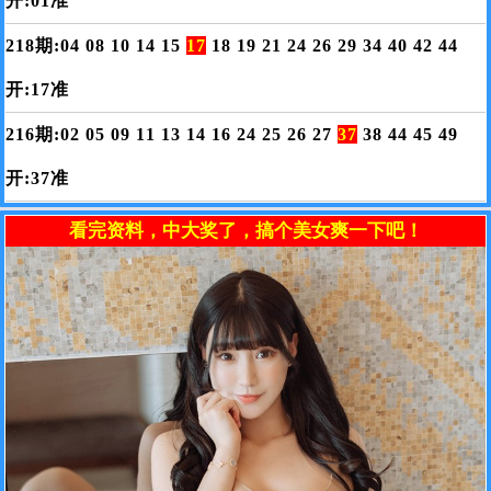
开:01准
218期:
04 08 10 14 15
17
18 19 21 24 26 29 34 40 42 44
开:17准
216期:
02 05 09 11 13 14 16 24 25 26 27
37
38 44 45 49
开:37准
看完资料，中大奖了，搞个美女爽一下吧！